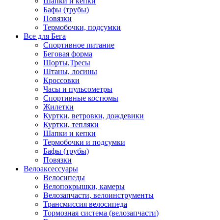
Шапки и кепки
Бафы (трубы)
Повязки
Термобочки, подсумки
Все для Бега
Спортивное питание
Беговая форма
Шорты,Тресы
Штаны, лосины
Кроссовки
Часы и пульсометры
Спортивные костюмы
Жилетки
Куртки, ветровки, дождевики
Куртки, тепляки
Шапки и кепки
Термобочки и подсумки
Бафы (трубы)
Повязки
Велоаксессуары
Велосипеды
Велопокрышки, камеры
Велозапчасти, велоинструменты
Трансмиссия велосипеда
Тормозная система (велозапчасти)