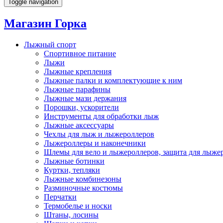
Toggle navigation
Магазин Горка
Лыжный спорт
Спортивное питание
Лыжи
Лыжные крепления
Лыжные палки и комплектующие к ним
Лыжные парафины
Лыжные мази держания
Порошки, ускорители
Инструменты для обработки лыж
Лыжные аксессуары
Чехлы для лыж и лыжероллеров
Лыжероллеры и наконечники
Шлемы для вело и лыжероллеров, защита для лыже
Лыжные ботинки
Куртки, тепляки
Лыжные комбинезоны
Разминочные костюмы
Перчатки
Термобелье и носки
Штаны, лосины