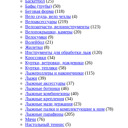
Баскетбол
(25)
Бафы (трубы)
(50)
Беговая форма
(118)
Вело седла, вело чехлы
(4)
Велоаксессуары
(219)
Велозапчасти, велоинструменты
(123)
Велопокрышки, камеры
(20)
Велосумки
(9)
Волейбол
(21)
Жилетки
(8)
Инструменты для обработки лыж
(120)
Кроссовки
(34)
Куртки, ветровки, дождевики
(26)
Куртки, тепляки
(58)
Лыжероллеры и наконечники
(115)
Лыжи
(39)
Лыжные аксессуары
(37)
Лыжные ботинки
(46)
Лыжные комбинезоны
(40)
Лыжные крепления
(34)
Лыжные мази держания
(23)
Лыжные палки и комплектующие к ним
(78)
Лыжные парафины
(205)
Мячи
(76)
Настольный теннис
(5)