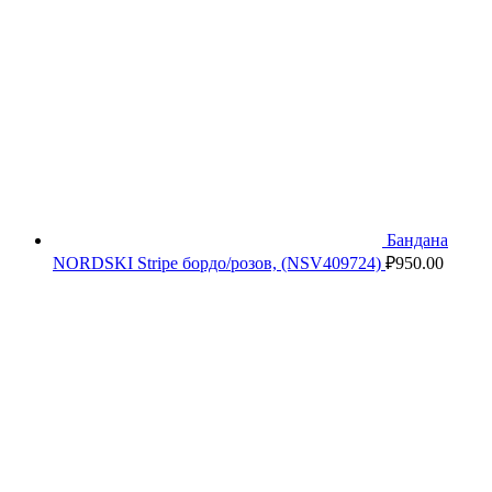
Бандана
NORDSKI Stripe бордо/розов, (NSV409724)
₽
950.00