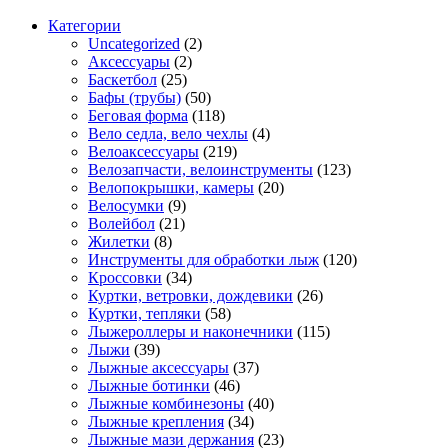
Категории
Uncategorized
(2)
Аксессуары
(2)
Баскетбол
(25)
Бафы (трубы)
(50)
Беговая форма
(118)
Вело седла, вело чехлы
(4)
Велоаксессуары
(219)
Велозапчасти, велоинструменты
(123)
Велопокрышки, камеры
(20)
Велосумки
(9)
Волейбол
(21)
Жилетки
(8)
Инструменты для обработки лыж
(120)
Кроссовки
(34)
Куртки, ветровки, дождевики
(26)
Куртки, тепляки
(58)
Лыжероллеры и наконечники
(115)
Лыжи
(39)
Лыжные аксессуары
(37)
Лыжные ботинки
(46)
Лыжные комбинезоны
(40)
Лыжные крепления
(34)
Лыжные мази держания
(23)