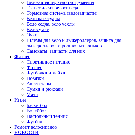
Велозапчасти, велоинструменты
Трансмиссия велосипеда
Тормозная система (велозапчасти)
Велоаксессуары
Вело седла, вело чехлы
Велосумки
Очки
Шлемы для вело и лыжероллеров, защита для
лыжероллеров и роликовых коньков
Самокаты, запчасти для них
Фитнес
Спортивное питание
Фитнес
Футболки и майки
Повязки
Аксессуары
Сумки и рюкзаки
Мячи
Игры
Баскетбол
Волейбол
Настольный теннис
Футбол
Ремонт велосипедов
НОВОСТИ