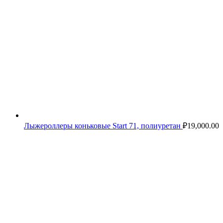
Лыжероллеры коньковые Start 71, полиуретан
₽
19,000.00