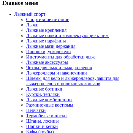
Главное меню
Лыжный спорт
Спортивное питание
Лыжи
Лыжные крепления
Лыжные палки и комплектующие к ним
Лыжные парафины
Лыжные мази держания
Порошки, ускорители
Инструменты для обработки лыж
Лыжные аксессуары
Чехлы для лыж и лыжероллеров
Лыжероллеры и наконечники
Шлемы для вело и лыжероллеров, защита для
лыжероллеров и роликовых коньков
Лыжные ботинки
Куртки, тепляки
Лыжные комбинезоны
Разминочные костюмы
Перчатки
Термобелье и носки
Штаны, лосины
Шапки и кепки
Бафы (трубы)