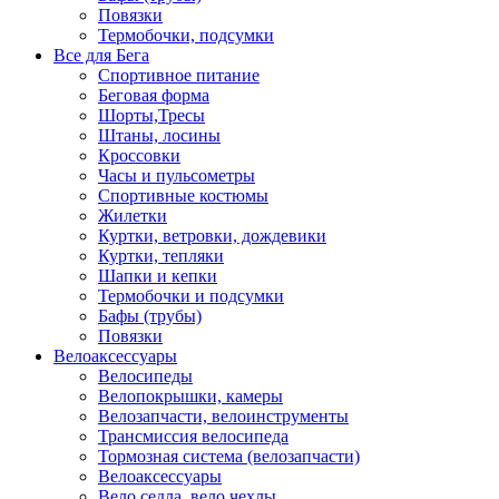
Повязки
Термобочки, подсумки
Все для Бега
Спортивное питание
Беговая форма
Шорты,Тресы
Штаны, лосины
Кроссовки
Часы и пульсометры
Спортивные костюмы
Жилетки
Куртки, ветровки, дождевики
Куртки, тепляки
Шапки и кепки
Термобочки и подсумки
Бафы (трубы)
Повязки
Велоаксессуары
Велосипеды
Велопокрышки, камеры
Велозапчасти, велоинструменты
Трансмиссия велосипеда
Тормозная система (велозапчасти)
Велоаксессуары
Вело седла, вело чехлы