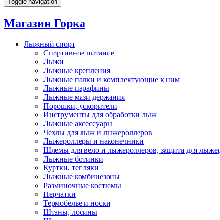
Toggle navigation
Магазин Горка
Лыжный спорт
Спортивное питание
Лыжи
Лыжные крепления
Лыжные палки и комплектующие к ним
Лыжные парафины
Лыжные мази держания
Порошки, ускорители
Инструменты для обработки лыж
Лыжные аксессуары
Чехлы для лыж и лыжероллеров
Лыжероллеры и наконечники
Шлемы для вело и лыжероллеров, защита для лыже
Лыжные ботинки
Куртки, тепляки
Лыжные комбинезоны
Разминочные костюмы
Перчатки
Термобелье и носки
Штаны, лосины