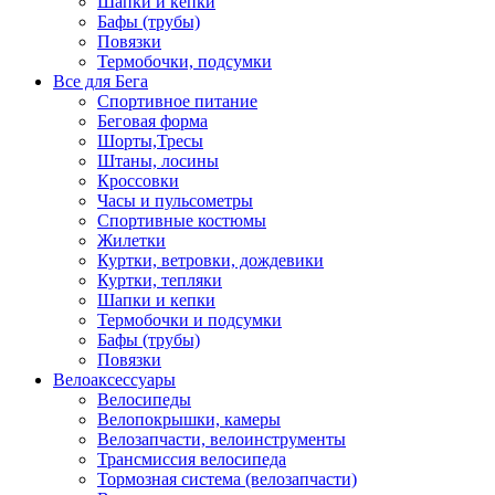
Шапки и кепки
Бафы (трубы)
Повязки
Термобочки, подсумки
Все для Бега
Спортивное питание
Беговая форма
Шорты,Тресы
Штаны, лосины
Кроссовки
Часы и пульсометры
Спортивные костюмы
Жилетки
Куртки, ветровки, дождевики
Куртки, тепляки
Шапки и кепки
Термобочки и подсумки
Бафы (трубы)
Повязки
Велоаксессуары
Велосипеды
Велопокрышки, камеры
Велозапчасти, велоинструменты
Трансмиссия велосипеда
Тормозная система (велозапчасти)