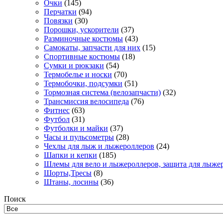
Очки
(145)
Перчатки
(94)
Повязки
(30)
Порошки, ускорители
(37)
Разминочные костюмы
(43)
Самокаты, запчасти для них
(15)
Спортивные костюмы
(18)
Сумки и рюкзаки
(54)
Термобелье и носки
(70)
Термобочки, подсумки
(51)
Тормозная система (велозапчасти)
(32)
Трансмиссия велосипеда
(76)
Фитнес
(63)
Футбол
(31)
Футболки и майки
(37)
Часы и пульсометры
(28)
Чехлы для лыж и лыжероллеров
(24)
Шапки и кепки
(185)
Шлемы для вело и лыжероллеров, защита для лыже
Шорты,Тресы
(8)
Штаны, лосины
(36)
Поиск