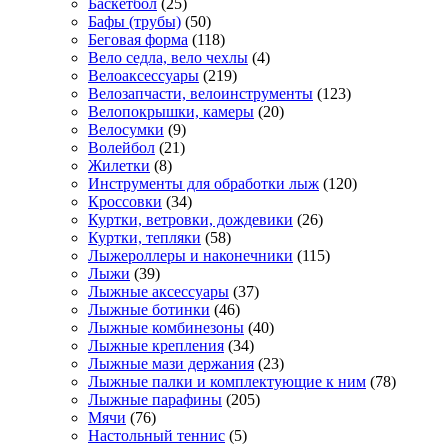
Баскетбол
(25)
Бафы (трубы)
(50)
Беговая форма
(118)
Вело седла, вело чехлы
(4)
Велоаксессуары
(219)
Велозапчасти, велоинструменты
(123)
Велопокрышки, камеры
(20)
Велосумки
(9)
Волейбол
(21)
Жилетки
(8)
Инструменты для обработки лыж
(120)
Кроссовки
(34)
Куртки, ветровки, дождевики
(26)
Куртки, тепляки
(58)
Лыжероллеры и наконечники
(115)
Лыжи
(39)
Лыжные аксессуары
(37)
Лыжные ботинки
(46)
Лыжные комбинезоны
(40)
Лыжные крепления
(34)
Лыжные мази держания
(23)
Лыжные палки и комплектующие к ним
(78)
Лыжные парафины
(205)
Мячи
(76)
Настольный теннис
(5)